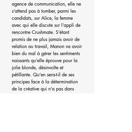
agence de communication, elle ne
s’attend pas à tomber, parmi les
candidats, sur Alice, la femme
avec qui elle discute sur l’appli de
rencontre Crushmate. S’étant
promis de ne plus jamais avoir de
relation au travail, Manon va avoir
bien du mal à gérer les sentiments
naissants qu’elle éprouve pour la
jolie blonde, désinvolte et
pétillante. Qu’en sera-t-il de ses
principes face à la détermination
de la créative qui n’a pas dans
l’intention de lâcher l’affaire ? Pour
le savoir, embarquez sans hésiter
dans cette romance chick lit
rafraîchissante et drôle...