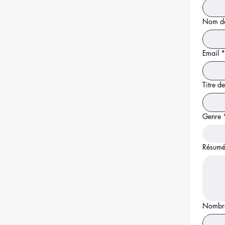
Nom de
Email
*
Titre d
Genre
Résum
Nombre