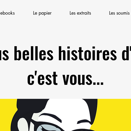
 ebooks
Le papier
Les extraits
Les soumis
s belles histoires 
c'est vous...