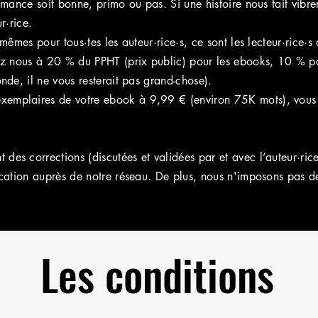
omance soit bonne, primo ou pas. Si une histoire nous fait vibr
r·rice.
mêmes pour tous·tes les auteur·rice·s, ce sont le
s lecteur·rice·s 
ez nous à 20 % du PPHT (prix public) pour les ebooks, 10 % po
nde, il ne vous resterait pas grand-chose).
emplaires de votre ebook à 9,99 € (environ 75K mots), vou
s corrections (discutées et validées par et avec l’auteur·rice)
ication auprès de notre réseau. De plus, nous n'imposons pas de
Les conditions