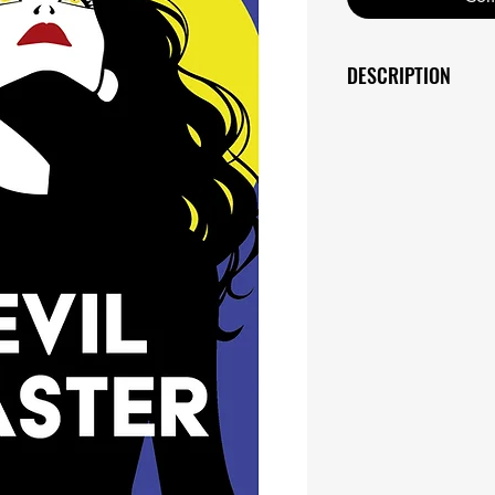
DESCRIPTION
Maya Mendes, 20
Catégorie : Power 
Sous-genre : roma
Format : ebook, eP
Nombre de mots :
Niveau d'érotisme 
Univers : super-héro
Tags : gros méchant 
combats - internation
flingues - vengeanc