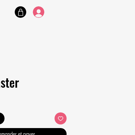
aster
mander et payer